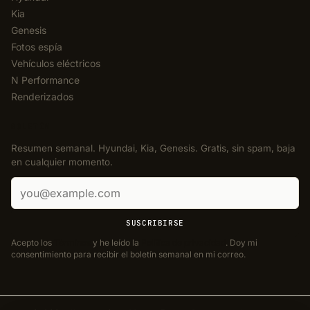
Kia
Genesis
Fotos espía
Vehículos eléctricos
N Performance
Renderizados
BOLETÍN
Resumen semanal. Hyundai, Kia, Genesis. Gratis, sin spam, baja
en cualquier momento.
Correo electrónico
SUSCRIBIRSE
Acepto los
Términos
y he leído la
Política de privacidad
. Doy mi
consentimiento para recibir el boletín semanal en mi correo.