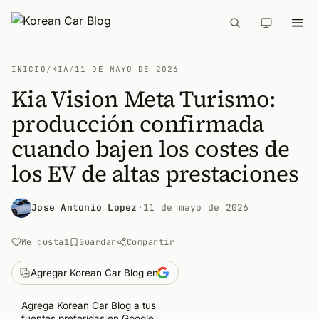
INICIO
/
KIA
/
11 DE MAYO DE 2026
Kia Vision Meta Turismo:
producción confirmada
cuando bajen los costes de
los EV de altas prestaciones
Jose Antonio Lopez
·
11 de mayo de 2026
Me gusta
1
Guardar
Compartir
Agregar Korean Car Blog en
Agrega Korean Car Blog a tus
fuentes preferidas en Google