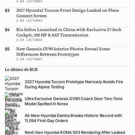
4.8K LECTURAS
2027 Hyundai Tucson Front Design Leaked on Pleos
03
Connect Screen
2.8K LECTURAS
Kia Seltos Launched in China with Exclusive 27-Inch
04
Cockpit, 200 HP & 8AT Transmission
2.5K LECTURAS
New Genesis GV90 Interior Photos Reveal Some
05
Differences Between Prototypes
2.4K LECTURAS
Lo último de KCB
2027 Hyundai Tucson Prototype Narrowly Avoids Fire
During Alpine Testing
Ultra Exclusive Genesis GV90 Coach Door Two-Tone
Model Spotted in Korea
All-New Hyundai Elantra Breaks Historic Record with
11,094 First-Day Orders
Next-Gen Hyundai KONA SX3 Rendering After Leaked