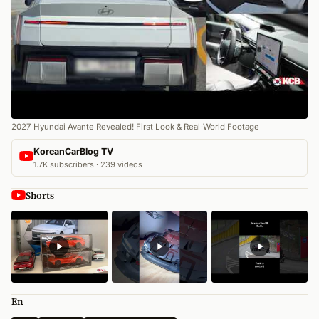
2027 Hyundai Avante Revealed! First Look & Real-World Footage
KoreanCarBlog TV
1.7K subscribers · 239 videos
Shorts
En