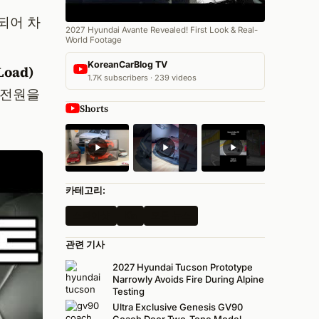
되어 차
2027 Hyundai Avante Revealed! First Look & Real-
World Footage
KoreanCarBlog TV
Load)
1.7K subscribers · 239 videos
 전원을
Shorts
카테고리:
스파이샷
Kia
모든 뉴스
관련 기사
2027 Hyundai Tucson Prototype
Narrowly Avoids Fire During Alpine
Testing
Ultra Exclusive Genesis GV90