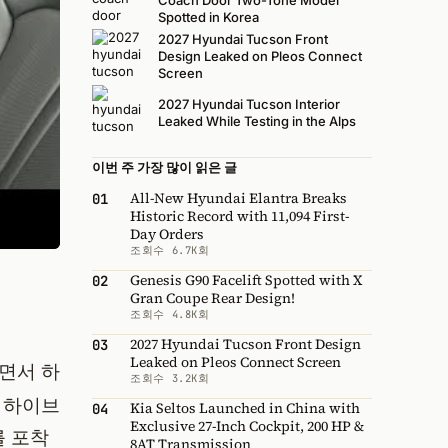
Coach Door Two-Tone Model
Spotted in Korea
2027 Hyundai Tucson Front
Design Leaked on Pleos Connect
Screen
2027 Hyundai Tucson Interior
Leaked While Testing in the Alps
이번 주 가장 많이 읽은 글
All-New Hyundai Elantra Breaks
01
Historic Record with 11,094 First-
Day Orders
조회수 6.7K회
Genesis G90 Facelift Spotted with X
02
Gran Coupe Rear Design!
조회수 4.8K회
2027 Hyundai Tucson Front Design
03
Leaked on Pleos Connect Screen
면서 하
조회수 3.2K회
5 하이브
Kia Seltos Launched in China with
04
Exclusive 27-Inch Cockpit, 200 HP &
를 포착
8AT Transmission