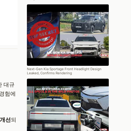
Next-Gen Kia Sportage Front Headlight Design
Leaked, Confirms Rendering
한 대규
 경험에
 개선
되