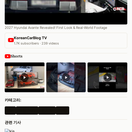
2027 Hyundai Avante Revealed! First Look & Real-World Footage
KoreanCarBlog TV
1.7K subscribers · 239 videos
Shorts
카테고리:
Kia
모든 뉴스
전기차
미국
관련 기사