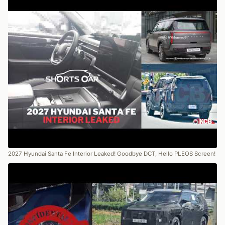
2027 Hyundai Santa Fe Interior Leaked! Goodbye DCT, Hello PLEOS Screen!