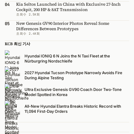
Kia Seltos Launched in China with Exclusive 27-Inch
04
Cockpit, 200 HP & 8AT Transmission
조회수 2.5K회
New Genesis GV90 Interior Photos Reveal Some
05
Differences Between Prototypes
조회수 2.4K회
KCB 최신 기사
Hyundai IONIQ 6 N Joins the N Taxi Fleet at the
Nürburgring Nordschleife
2027 Hyundai Tucson Prototype Narrowly Avoids Fire
During Alpine Testing
Ultra Exclusive Genesis GV90 Coach Door Two-Tone
Model Spotted in Korea
All-New Hyundai Elantra Breaks Historic Record with
11,094 First-Day Orders