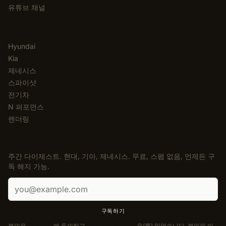
유튜브 채널
카테고리
Hyundai
Kia
제네시스
스파이샷
전기차
N 퍼포먼스
렌더링
뉴스레터
주간 다이제스트. 현대, 기아, 제네시스. 무료, 스팸 없음, 언제든 구
독 해지 가능.
이메일 주소
구독하기
본인은
이용약관
에 동의하고
개인정보 처리방침
을(를) 읽었습니다. 본인의 이