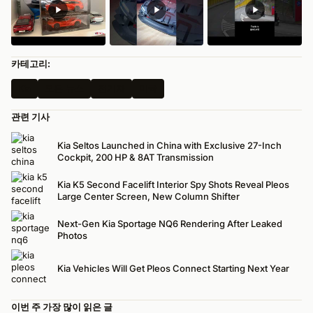
카테고리:
Kia
모든 뉴스
전기차
미국
관련 기사
Kia Seltos Launched in China with Exclusive 27-Inch
Cockpit, 200 HP & 8AT Transmission
Kia K5 Second Facelift Interior Spy Shots Reveal Pleos
Large Center Screen, New Column Shifter
Next-Gen Kia Sportage NQ6 Rendering After Leaked
Photos
Kia Vehicles Will Get Pleos Connect Starting Next Year
이번 주 가장 많이 읽은 글