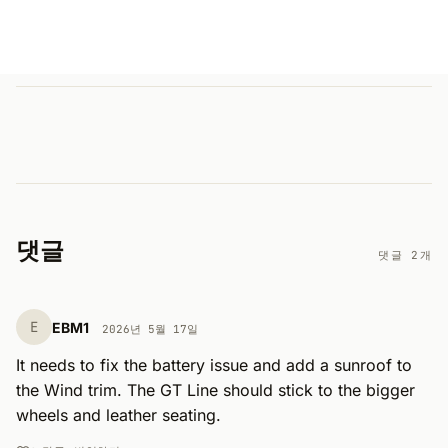
댓글
댓글 2개
E
EBM1
2026년 5월 17일
It needs to fix the battery issue and add a sunroof to 
the Wind trim. The GT Line should stick to the bigger 
wheels and leather seating.