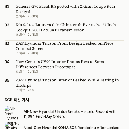
Genesis G90 Facelift Spotted with X Gran Coupe Rear
01
Design!
조회수 4.8K회
Kia Seltos Launched in China with Exclusive 27-Inch
02
Cockpit, 200 HP & 8AT Transmission
조회수 2.4K회
2027 Hyundai Tucson Front Design Leaked on Pleos
03
Connect Screen
조회수 2.4K회
New Genesis GV90 Interior Photos Reveal Some
04
Differences Between Prototypes
조회수 2.4K회
2027 Hyundai Tucson Interior Leaked While Testing in
05
the Alps
조회수 2K회
KCB 최신 기사
All-New Hyundai Elantra Breaks Historic Record with
11,094 First-Day Orders
Next-Gen Hyundai KONA SX3 Rendering After Leaked