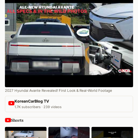
2027 Hyundai Avante Revealed! First Look & Real-World Footage
KoreanCarBlog TV
1.7K subscribers · 239 videos
Shorts