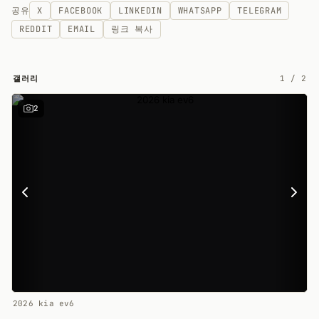
공유
X
FACEBOOK
LINKEDIN
WHATSAPP
TELEGRAM
REDDIT
EMAIL
링크 복사
갤러리
1
/
2
2
2026 kia ev6