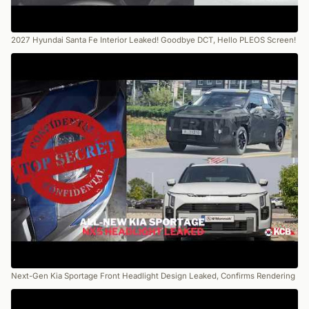
2027 Hyundai Santa Fe Interior Leaked! Goodbye DCT, Hello PLEOS Screen!
Next-Gen Kia Sportage Front Headlight Design Leaked, Confirms Rendering