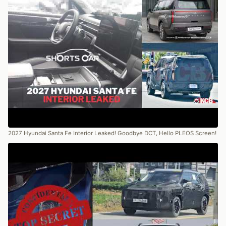
2027 Hyundai Santa Fe Interior Leaked! Goodbye DCT, Hello PLEOS Screen!