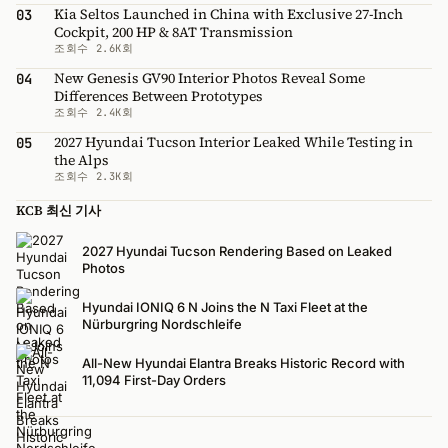
Kia Seltos Launched in China with Exclusive 27-Inch
03
Cockpit, 200 HP & 8AT Transmission
조회수 2.6K회
New Genesis GV90 Interior Photos Reveal Some
04
Differences Between Prototypes
조회수 2.4K회
2027 Hyundai Tucson Interior Leaked While Testing in
05
the Alps
조회수 2.3K회
KCB 최신 기사
2027 Hyundai Tucson Rendering Based on Leaked
Photos
Hyundai IONIQ 6 N Joins the N Taxi Fleet at the
Nürburgring Nordschleife
All-New Hyundai Elantra Breaks Historic Record with
11,094 First-Day Orders