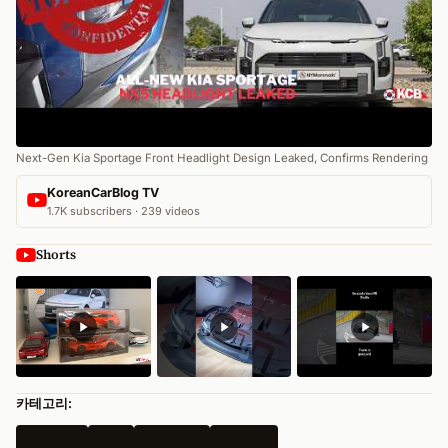
Next-Gen Kia Sportage Front Headlight Design Leaked, Confirms Rendering
KoreanCarBlog TV
1.7K subscribers · 239 videos
Shorts
카테고리:
스파이샷
최신
모든 뉴스
Hyundai