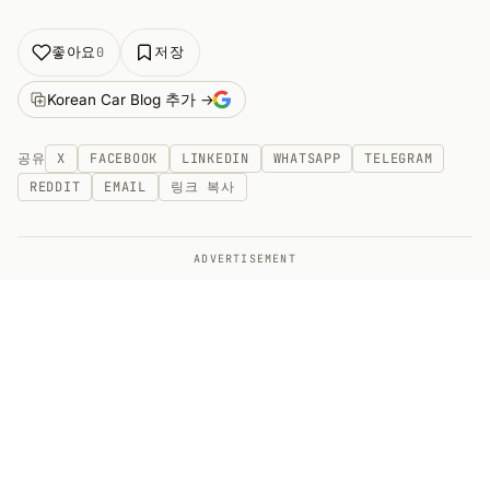
좋아요
저장
0
Korean Car Blog 추가 →
공유
X
FACEBOOK
LINKEDIN
WHATSAPP
TELEGRAM
REDDIT
EMAIL
링크 복사
ADVERTISEMENT