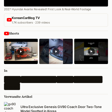
2027 Hyundai Avante Revealed! First Look & Real-World Footage
KoreanCarBlog TV
1.7K subscribers · 239 videos
Shorts
In
Genesis
Busan Mobility 2026
Neueste
Alle Nachrichten
Magma
Verwandte Artikel
Ultra Exclusive Genesis GV90 Coach Door Two-Tone
Model Spotted in Korea