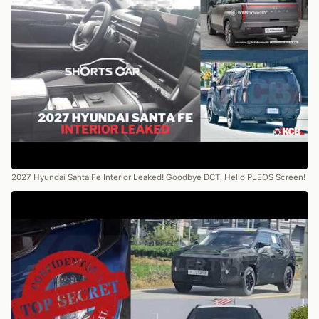
2027 Hyundai Santa Fe Interior Leaked! Goodbye DCT, Hello PLEOS Screen!