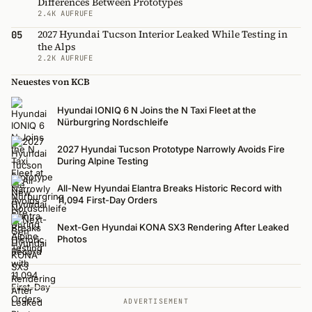
Differences Between Prototypes
2.4K AUFRUFE
2027 Hyundai Tucson Interior Leaked While Testing in
05
the Alps
2.2K AUFRUFE
Neuestes von KCB
Hyundai IONIQ 6 N Joins the N Taxi Fleet at the
Nürburgring Nordschleife
2027 Hyundai Tucson Prototype Narrowly Avoids Fire
During Alpine Testing
All-New Hyundai Elantra Breaks Historic Record with
11,094 First-Day Orders
Next-Gen Hyundai KONA SX3 Rendering After Leaked
Photos
ADVERTISEMENT