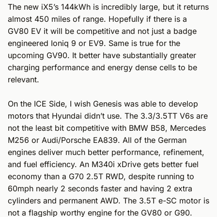
The new iX5’s 144kWh is incredibly large, but it returns 
almost 450 miles of range. Hopefully if there is a 
GV80 EV it will be competitive and not just a badge 
engineered Ioniq 9 or EV9. Same is true for the 
upcoming GV90. It better have substantially greater 
charging performance and energy dense cells to be 
relevant. 

On the ICE Side, I wish Genesis was able to develop 
motors that Hyundai didn’t use. The 3.3/3.5TT V6s are 
not the least bit competitive with BMW B58, Mercedes 
M256 or Audi/Porsche EA839. All of the German 
engines deliver much better performance, refinement, 
and fuel efficiency. An M340i xDrive gets better fuel 
economy than a G70 2.5T RWD, despite running to 
60mph nearly 2 seconds faster and having 2 extra 
cylinders and permanent AWD. The 3.5T e-SC motor is 
not a flagship worthy engine for the GV80 or G90. 