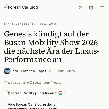
START
/
GENESIS
/
27. JUNI 2026
Genesis kündigt auf der
Busan Mobility Show 2026
die nächste Ära der Luxus-
Performance an
Jose Antonio Lopez
·
27. Juni 2026
Gefällt mir
0
Speichern
Teilen
Korean Car Blog hinzufügen zu
Füge Korean Car Blog zu deinen
bevorzugten Quellen bei Google