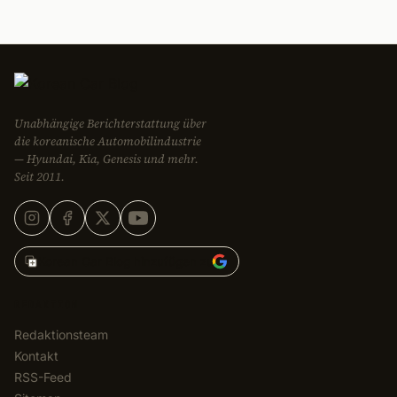
Unabhängige Berichterstattung über
die koreanische Automobilindustrie
— Hyundai, Kia, Genesis und mehr.
Seit 2011.
Korean Car Blog hinzufügen zu
REDAKTION
Redaktionsteam
Kontakt
RSS-Feed