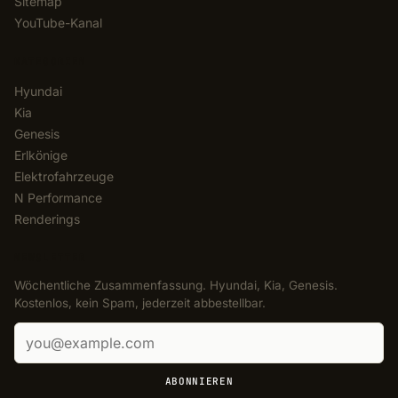
Sitemap
YouTube-Kanal
KATEGORIEN
Hyundai
Kia
Genesis
Erlkönige
Elektrofahrzeuge
N Performance
Renderings
NEWSLETTER
Wöchentliche Zusammenfassung. Hyundai, Kia, Genesis.
Kostenlos, kein Spam, jederzeit abbestellbar.
E-Mail-Adresse
ABONNIEREN