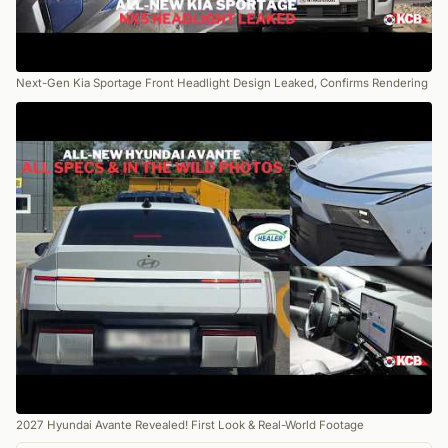
Next-Gen Kia Sportage Front Headlight Design Leaked, Confirms Rendering
2027 Hyundai Avante Revealed! First Look & Real-World Footage