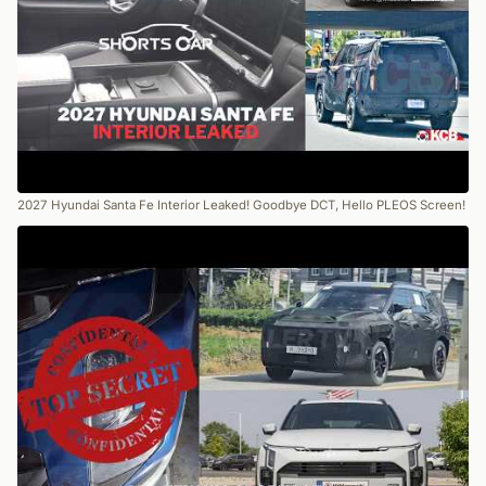
2027 Hyundai Santa Fe Interior Leaked! Goodbye DCT, Hello PLEOS Screen!