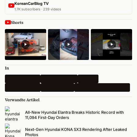
KoreanCarBlog TV
1.7K subscribers · 239 videos
Shorts
In
Alle Nachrichten
Elektrofahrzeuge
Hyundai
Auszeichnungen
N Performance
New York Auto Show 2026
Verwandte Artikel
All-New Hyundai Elantra Breaks Historic Record with
11,094 First-Day Orders
Next-Gen Hyundai KONA SX3 Rendering After Leaked
Photos