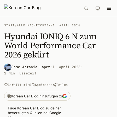
START
/
ALLE NACHRICHTEN
/
1. APRIL 2026
Hyundai IONIQ 6 N zum
World Performance Car
2026 gekürt
Jose Antonio Lopez
·
1. April 2026
·
2 Min. Lesezeit
Gefällt mir
0
Speichern
Teilen
Korean Car Blog hinzufügen zu
Füge Korean Car Blog zu deinen
bevorzugten Quellen bei Google