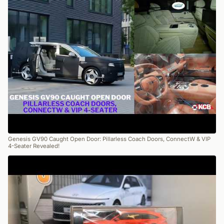
Genesis GV90 Caught Open Door: Pillarless Coach Doors, ConnectW & VIP
4-Seater Revealed!