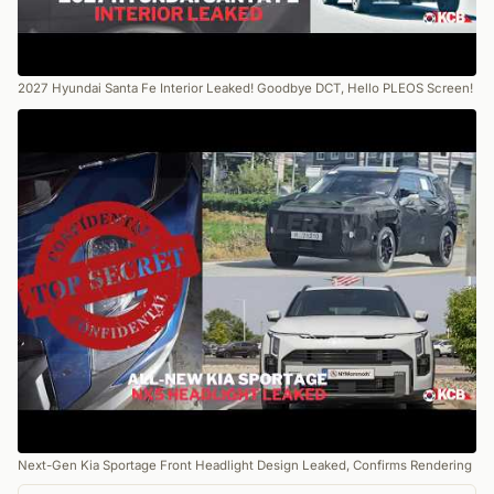
2027 Hyundai Santa Fe Interior Leaked! Goodbye DCT, Hello PLEOS Screen!
Next-Gen Kia Sportage Front Headlight Design Leaked, Confirms Rendering