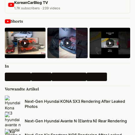
KoreanCarBlog TV
1.7K subscribers · 239 videos
Shorts
In
Renderings
Neueste
Alle Nachrichten
Hyundai
Verwandte Artikel
Next-Gen Hyundai KONA SX3 Rendering After Leaked
Photos
Next-Gen Hyundai Avante N (Elantra N) Rear Rendering