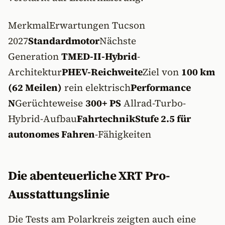
MerkmalErwartungen Tucson
2027
Standardmotor
Nächste
Generation
TMED-II-Hybrid
-
Architektur
PHEV-Reichweite
Ziel von
100 km
(62 Meilen)
rein elektrisch
Performance
N
Gerüchteweise
300+ PS
Allrad-Turbo-
Hybrid-Aufbau
FahrtechnikStufe 2.5 für
autonomes Fahren
-Fähigkeiten
Die abenteuerliche XRT Pro-
Ausstattungslinie
Die Tests am Polarkreis zeigten auch eine