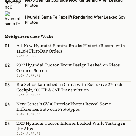
Next-Gen Kia Sportage NQ6 Rendering After Leaked
Photos
Hyundai Santa Fe Facelift Rendering After Leaked Spy
Photos
Meistgelesen diese Woche
All-New Hyundai Elantra Breaks Historic Record with
01
11,094 First-Day Orders
7.3K AUFRUFE
2027 Hyundai Tucson Front Design Leaked on Pleos
02
Connect Screen
3.6K AUFRUFE
Kia Seltos Launched in China with Exclusive 27-Inch
03
Cockpit, 200 HP & 8AT Transmission
2.5K AUFRUFE
New Genesis GV90 Interior Photos Reveal Some
04
Differences Between Prototypes
2.4K AUFRUFE
2027 Hyundai Tucson Interior Leaked While Testing in
05
the Alps
2.2K AUFRUFE