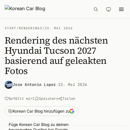
START
/
RENDERINGS
/
22. MAI 2026
Rendering des nächsten
Hyundai Tucson 2027
basierend auf geleakten
Fotos
Jose Antonio Lopez
·
22. Mai 2026
Gefällt mir
1
Speichern
Teilen
Korean Car Blog hinzufügen zu
Füge Korean Car Blog zu deinen
bevorzugten Quellen bei Google