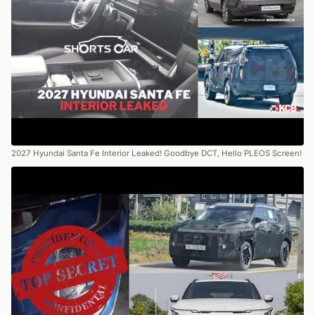
2027 Hyundai Santa Fe Interior Leaked! Goodbye DCT, Hello PLEOS Screen!