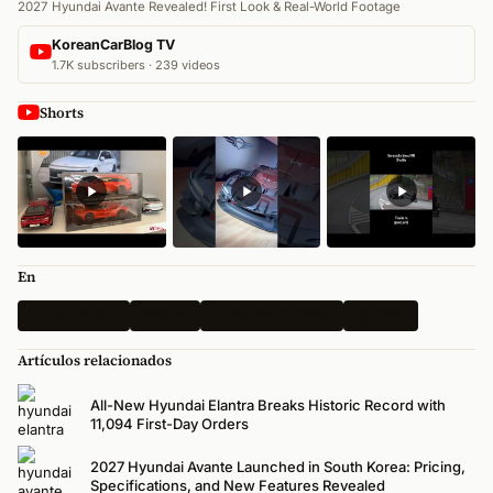
2027 Hyundai Avante Revealed! First Look & Real-World Footage
KoreanCarBlog TV
1.7K subscribers · 239 videos
Shorts
En
Corea del Sur
Últimas
Todas las Noticias
Hyundai
Artículos relacionados
All-New Hyundai Elantra Breaks Historic Record with
11,094 First-Day Orders
2027 Hyundai Avante Launched in South Korea: Pricing,
Specifications, and New Features Revealed