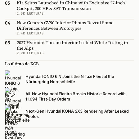
Kia Seltos Launched in China with Exclusive 27-Inch
03
Cockpit, 200 HP & 8AT Transmission
2.5K LECTURAS
New Genesis GV90 Interior Photos Reveal Some
04
Differences Between Prototypes
2.4K LECTURAS
2027 Hyundai Tucson Interior Leaked While Testing in
05
the Alps
2.2K LECTURAS
Lo último de KCB
Hyundai IONIQ 6 N Joins the N Taxi Fleet at the
Nürburgring Nordschleife
All-New Hyundai Elantra Breaks Historic Record with
11,094 First-Day Orders
Next-Gen Hyundai KONA SX3 Rendering After Leaked
Photos