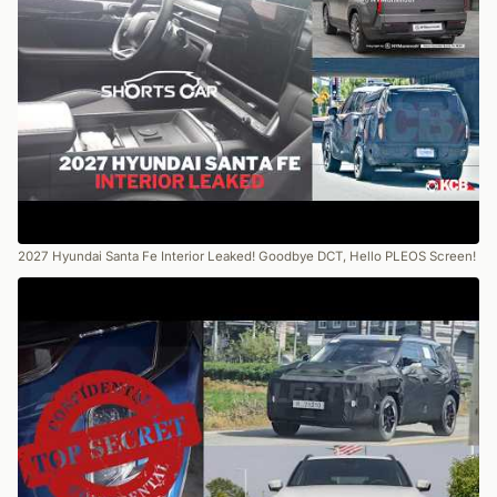
2027 Hyundai Santa Fe Interior Leaked! Goodbye DCT, Hello PLEOS Screen!