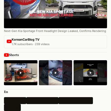
Next-Gen Kia Sportage Front Headlight Design Leaked, Confirms Rendering
KoreanCarBlog TV
1.7K subscribers · 239 videos
Shorts
En
Fotos espía
Todas las Noticias
Vehículos eléctricos
Hyundai