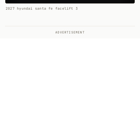
2027 hyundai santa fe facelift 3
ADVERTISEMENT