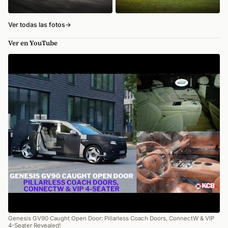
Ver todas las fotos
→
Ver en YouTube
Genesis GV90 Caught Open Door: Pillarless Coach Doors, ConnectW & VIP
4-Seater Revealed!