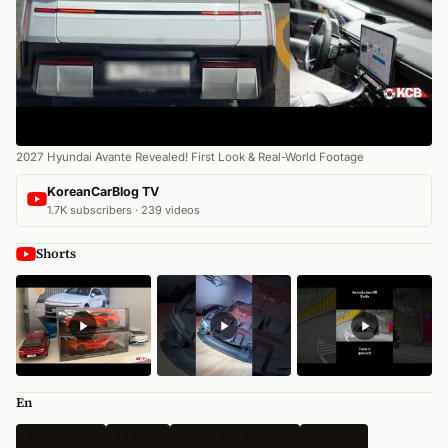
2027 Hyundai Avante Revealed! First Look & Real-World Footage
KoreanCarBlog TV
1.7K subscribers · 239 videos
Shorts
En
Fotos espía
Últimas
Todas las Noticias
Hyundai