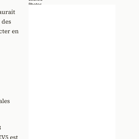
aurait
 des
cter en
ales
3
EV5 est