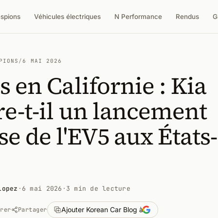
espions
Véhicules électriques
N Performance
Rendus
G
PIONS
/
6 MAI 2026
s en Californie : Kia
e-t-il un lancement
se de l'EV5 aux États-
Lopez
·
6 mai 2026
·
3 min de lecture
Ajouter Korean Car Blog à
trer
Partager