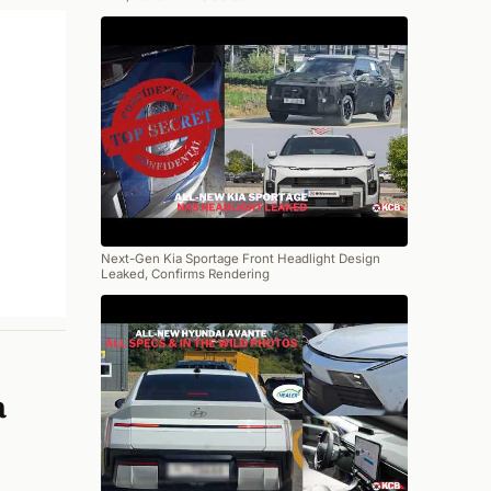
Next-Gen Kia Sportage Front Headlight Design
Leaked, Confirms Rendering
a