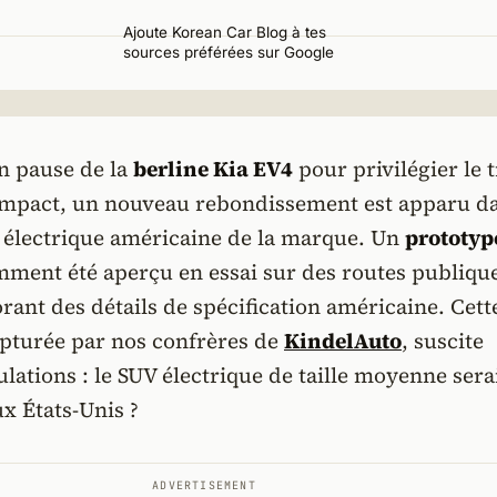
Ajoute Korean Car Blog à tes
sources préférées sur Google
n pause de la
berline Kia EV4
pour privilégier le t
mpact, un nouveau rebondissement est apparu da
e électrique américaine de la marque. Un
prototyp
ment été aperçu en essai sur des routes publiqu
orant des détails de spécification américaine. Cett
apturée par nos confrères de
KindelAuto
, suscite
lations : le SUV électrique de taille moyenne serai
ux États-Unis ?
ADVERTISEMENT