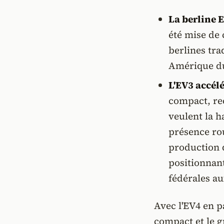
La berline E
été mise de 
berlines tra
Amérique d
L'EV3 accélé
compact, re
veulent la h
présence rou
production d
positionnant
fédérales au
Avec l'EV4 en p
compact et le 