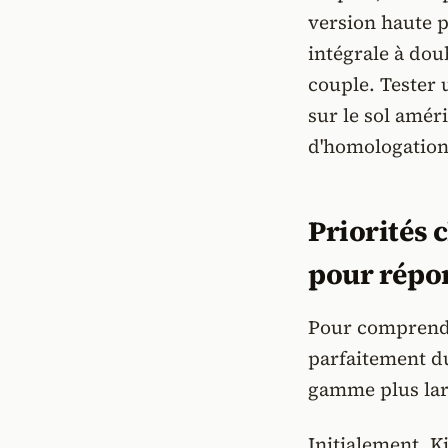
version haute
intégrale à do
couple. Tester 
sur le sol amér
d'homologation
Priorités 
pour répo
Pour comprendr
parfaitement du
gamme plus lar
Initialement, K