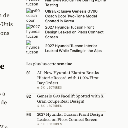
Narrowly Avoids Fire During Alpine
Testing
Ultra Exclusive Genesis GV90
m de
Coach Door Two-Tone Model
Spotted in Korea
-Unis
2027 Hyundai Tucson Front
ions
Design Leaked on Pleos Connect
Screen
2027 Hyundai Tucson Interior
Leaked While Testing in the Alps
se
Les plus lus cette semaine
All-New Hyundai Elantra Breaks
01
Historic Record with 11,094 First-
Day Orders
6.3K LECTURES
 a
Genesis G90 Facelift Spotted with X
02
Gran Coupe Rear Design!
 de
4.8K LECTURES
2027 Hyundai Tucson Front Design
03
Leaked on Pleos Connect Screen
3.1K LECTURES
V »