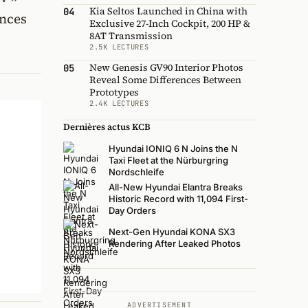
Kia Seltos Launched in China with
04
ences
Exclusive 27-Inch Cockpit, 200 HP &
8AT Transmission
2.5K LECTURES
New Genesis GV90 Interior Photos
05
Reveal Some Differences Between
Prototypes
2.4K LECTURES
Dernières actus KCB
Hyundai IONIQ 6 N Joins the N
Taxi Fleet at the Nürburgring
Nordschleife
All-New Hyundai Elantra Breaks
Historic Record with 11,094 First-
Day Orders
Next-Gen Hyundai KONA SX3
Rendering After Leaked Photos
ADVERTISEMENT