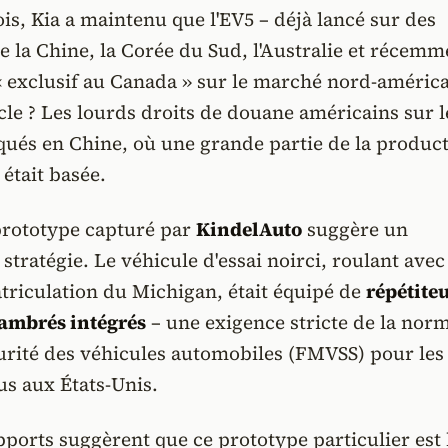
s, Kia a maintenu que l'EV5 – déjà lancé sur des
la Chine, la Corée du Sud, l'Australie et récemm
« exclusif au Canada » sur le marché nord-américa
cle ? Les lourds droits de douane américains sur l
qués en Chine, où une grande partie de la produc
 était basée.
prototype capturé par
KindelAuto
suggère un
tratégie. Le véhicule d'essai noirci, roulant avec
triculation du Michigan, était équipé de
répétite
 ambrés intégrés
– une exigence stricte de la nor
urité des véhicules automobiles (FMVSS) pour les
s aux États-Unis.
pports suggèrent que ce prototype particulier est 