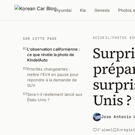
Hyundai
Kia
Genesis
Photos 
ACCUEIL
/
PHOTOS ES
SUR CETTE PAGE
Surpri
01
L'observation californienne :
ce que révèle la photo de
KindelAuto
prépar
02
Priorités changeantes :
mettre l'EV4 en pause pour
surpri
répondre à la demande de
SUV
Unis ?
03
Sera-t-il réellement lancé aux
États-Unis ?
Jose Antonio 
J’aime
1
Enregis