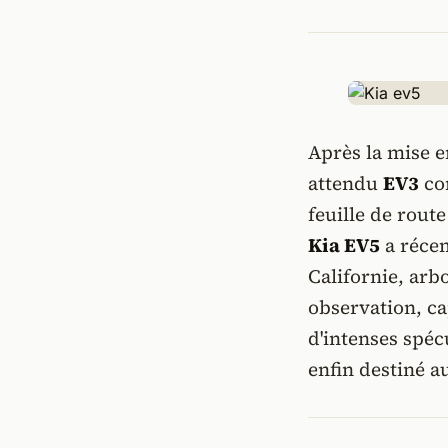
Après la mise e
attendu
EV3
co
feuille de rout
Kia EV5
a récem
Californie, arb
observation, c
d'intenses spécu
enfin destiné a