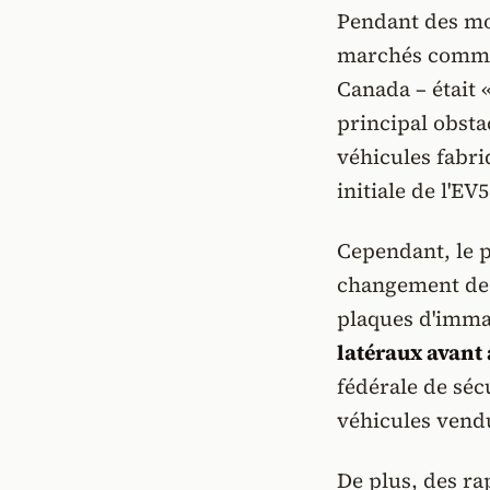
Pendant des moi
marchés comme 
Canada – était 
principal obsta
véhicules fabri
initiale de l'EV5
Cependant, le 
changement de s
plaques d'imma
latéraux avant
fédérale de séc
véhicules vendu
De plus, des ra