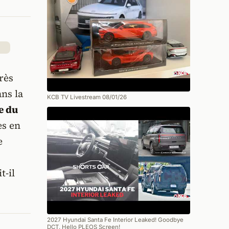
rès
ns la
KCB TV Livestream 08/01/26
e du
es en
e
t-il
2027 Hyundai Santa Fe Interior Leaked! Goodbye
DCT, Hello PLEOS Screen!