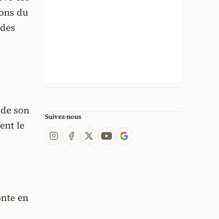
ions du
 des
 de son
Suivez-nous
ent le
onte en