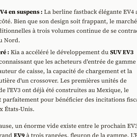
V4 en suspens :
La berline fastback élégante EV4 
côté. Bien que son design soit frappant, le marché
ditionnelles à trois volumes continue de se contra
u Nord.
ré :
Kia a accéléré le développement du
SUV EV3
connaissant que les acheteurs d'entrée de gamme
auteur de caisse, la capacité de chargement et la
tière d'un crossover. Les premières unités de
e l'EV3 ont déjà été construites au Mexique, le
 parfaitement pour bénéficier des incitations fisc
x États-Unis.
ause, un énorme vide existe entre le prochain EV
grand
EV9
à trois rangées, fleuron de la gamme. L'