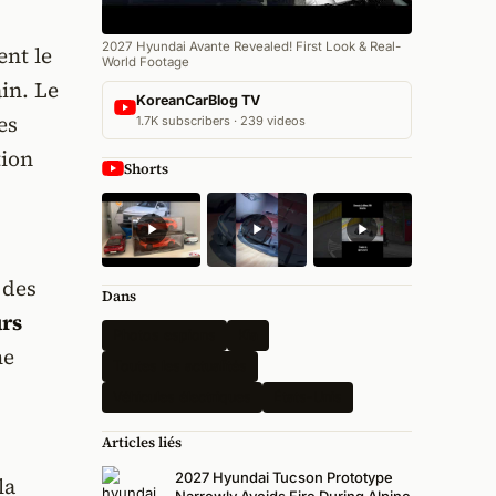
2027 Hyundai Avante Revealed! First Look & Real-
ent le
World Footage
in. Le
KoreanCarBlog TV
es
1.7K subscribers · 239 videos
tion
Shorts
 des
Dans
urs
Photos espions
Kia
me
Toutes les actualités
Véhicules électriques
États-Unis
Articles liés
2027 Hyundai Tucson Prototype
la