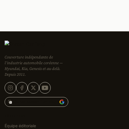
Couverture indépendante de
l’industrie automobile coréenne —
Hyundai, Kia, Genesis et au-delà.
Depuis 2011.
Ajouter Korean Car Blog à
RÉDACTION
Équipe éditoriale