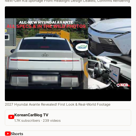
Next-Gen Kia Sportage Front Headlight Design Leaked, Confirms Rendering
2027 Hyundai Avante Revealed! First Look & Real-World Footage
KoreanCarBlog TV
1.7K subscribers · 239 videos
Shorts