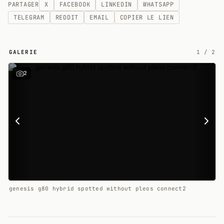
PARTAGER
X
FACEBOOK
LINKEDIN
WHATSAPP
TELEGRAM
REDDIT
EMAIL
COPIER LE LIEN
GALERIE
1
/
2
2
genesis g80 hybrid spotted without pleos connect2