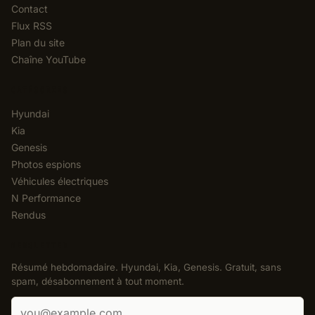
Contact
Flux RSS
Plan du site
Chaîne YouTube
CATÉGORIES
Hyundai
Kia
Genesis
Photos espions
Véhicules électriques
N Performance
Rendus
NEWSLETTER
Résumé hebdomadaire. Hyundai, Kia, Genesis. Gratuit, sans
spam, désabonnement à tout moment.
Adresse e-mail