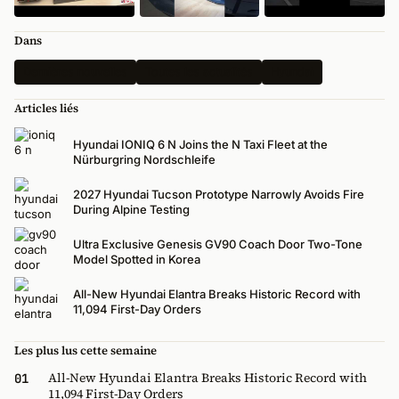
Dans
Dernières nouvelles
Toutes les actualités
Hyundai
Articles liés
Hyundai IONIQ 6 N Joins the N Taxi Fleet at the
Nürburgring Nordschleife
2027 Hyundai Tucson Prototype Narrowly Avoids Fire
During Alpine Testing
Ultra Exclusive Genesis GV90 Coach Door Two-Tone
Model Spotted in Korea
All-New Hyundai Elantra Breaks Historic Record with
11,094 First-Day Orders
Les plus lus cette semaine
All-New Hyundai Elantra Breaks Historic Record with
01
11,094 First-Day Orders