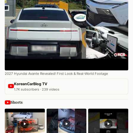
2027 Hyundai Avante Revealed! First Look & Real-World Footage
KoreanCarBlog TV
1.7K subscribers · 239 videos
Shorts