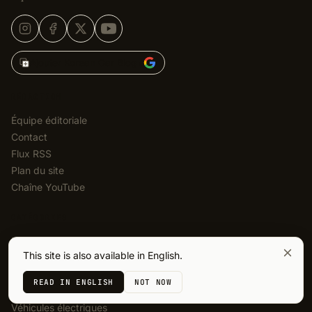
Ajouter Korean Car Blog à
RÉDACTION
Équipe éditoriale
Contact
Flux RSS
Plan du site
Chaîne YouTube
CATÉGORIES
Hyundai
This site is also available in English.
Kia
Genesis
READ IN ENGLISH
NOT NOW
Photos espions
Véhicules électriques