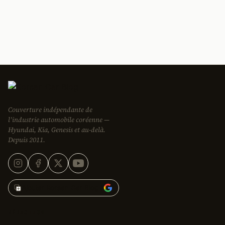
Couverture indépendante de
l’industrie automobile coréenne —
Hyundai, Kia, Genesis et au-delà.
Depuis 2011.
Ajouter Korean Car Blog à
RÉDACTION