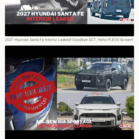
2027 Hyundai Santa Fe Interior Leaked! Goodbye DCT, Hello PLEOS Screen!