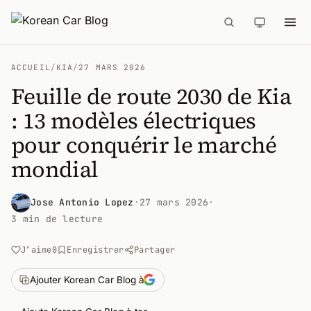
ACCUEIL
/
KIA
/
27 MARS 2026
Feuille de route 2030 de Kia
: 13 modèles électriques
pour conquérir le marché
mondial
Jose Antonio Lopez
·
27 mars 2026
·
3 min de lecture
J’aime
0
Enregistrer
Partager
Ajouter Korean Car Blog à