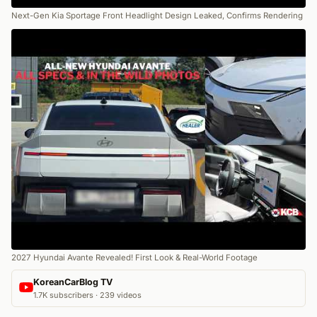
Next-Gen Kia Sportage Front Headlight Design Leaked, Confirms Rendering
2027 Hyundai Avante Revealed! First Look & Real-World Footage
KoreanCarBlog TV
1.7K subscribers · 239 videos