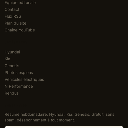
Équipe éditoriale
Contact
Flux RSS
Plan du site
Chaîne YouTube
CATÉGORIES
Hyundai
Kia
Genesis
Photos espions
Véhicules électriques
N Performance
Rendus
NEWSLETTER
Résumé hebdomadaire. Hyundai, Kia, Genesis. Gratuit, sans
spam, désabonnement à tout moment.