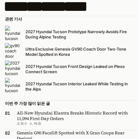
스파이샷
최신
모든 뉴스
Hyundai
관련 기사
2027 Hyundai Tucson Prototype Narrowly Avoids Fire
During Alpine Testing
Ultra Exclusive Genesis GV90 Coach Door Two-Tone
Model Spotted in Korea
2027 Hyundai Tucson Front Design Leaked on Pleos
Connect Screen
2027 Hyundai Tucson Interior Leaked While Testing in
the Alps
이번 주 가장 많이 읽은 글
All-New Hyundai Elantra Breaks Historic Record with
01
11,094 First-Day Orders
조회수 6.9K회
Genesis G90 Facelift Spotted with X Gran Coupe Rear
02
Design!