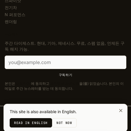
스파이샷
전기차
N 퍼포먼스
렌더링
뉴스레터
주간 다이제스트. 현대, 기아, 제네시스. 무료, 스팸 없음, 언제든 구
독 해지 가능.
이메일 주소
구독하기
본인은
이용약관
에 동의하고
개인정보 처리방침
을(를) 읽었습니다. 본인의 이
메일로 주간 뉴스레터를 받는 데 동의합니다.
This site is also available in English.
© 2026 Korean Car Blog. 모든 권리 보유.
·
Designed by
J. Aguilera
READ IN ENGLISH
NOT NOW
개인정보 처리방침
쿠키
이용약관
법적 정보
접근성
개인정보 선택 사항
쿠키 설정