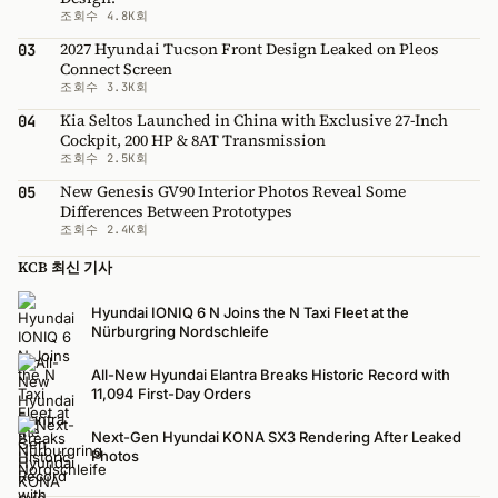
조회수 4.8K회
2027 Hyundai Tucson Front Design Leaked on Pleos
03
Connect Screen
조회수 3.3K회
Kia Seltos Launched in China with Exclusive 27-Inch
04
Cockpit, 200 HP & 8AT Transmission
조회수 2.5K회
New Genesis GV90 Interior Photos Reveal Some
05
Differences Between Prototypes
조회수 2.4K회
KCB 최신 기사
Hyundai IONIQ 6 N Joins the N Taxi Fleet at the
Nürburgring Nordschleife
All-New Hyundai Elantra Breaks Historic Record with
11,094 First-Day Orders
Next-Gen Hyundai KONA SX3 Rendering After Leaked
Photos