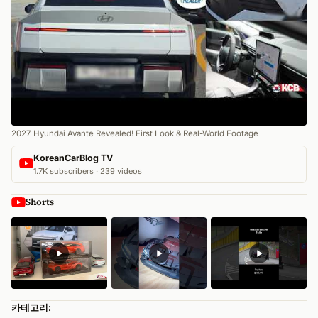
2027 Hyundai Avante Revealed! First Look & Real-World Footage
KoreanCarBlog TV
1.7K subscribers · 239 videos
Shorts
카테고리: