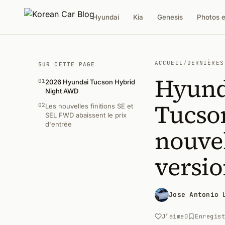
Hyundai
Kia
Genesis
Photos 
ACCUEIL
/
DERNIÈRES
SUR CETTE PAGE
Hyund
01
2026 Hyundai Tucson Hybrid
Night AWD
Tucson
02
Les nouvelles finitions SE et
SEL FWD abaissent le prix
d'entrée
nouvel
versio
Jose Antonio 
J’aime
0
Enregis