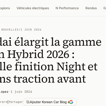
espions
Véhicules électriques
N Performance
Rendus
G
 NOUVELLES
/
1 JUIN 2026
ai élargit la gamme
 Hybrid 2026 :
le finition Night et
ns traction avant
Lopez
·
1 juin 2026
Ajouter Korean Car Blog à
trer
Partager