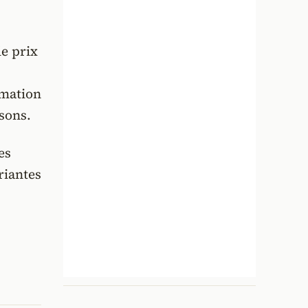
e prix
mmation
isons.
es
riantes