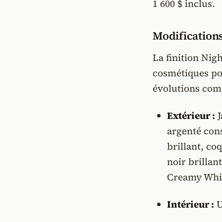
1 600 $ inclus.
Modifications
La finition Nig
cosmétiques po
évolutions com
Extérieur :
J
argenté cons
brillant, co
noir brillan
Creamy Whit
Intérieur :
U