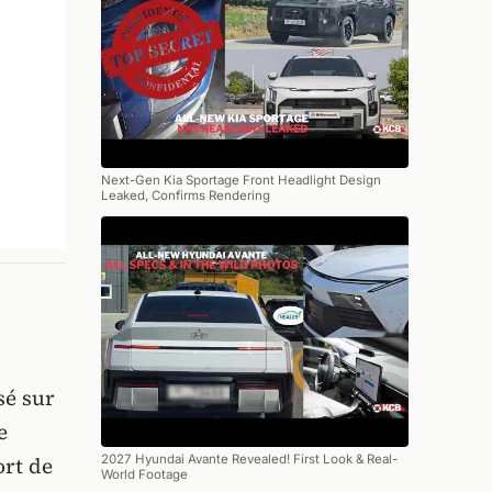
Next-Gen Kia Sportage Front Headlight Design
Leaked, Confirms Rendering
sé sur
e
2027 Hyundai Avante Revealed! First Look & Real-
ort de
World Footage