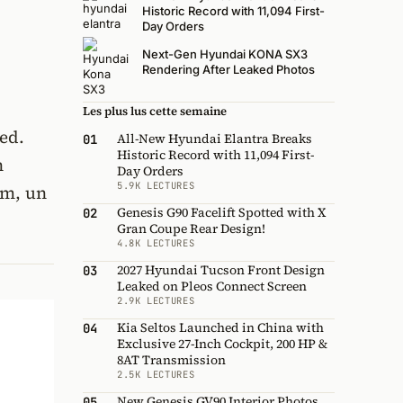
Historic Record with 11,094 First-
Day Orders
Next-Gen Hyundai KONA SX3
Rendering After Leaked Photos
Les plus lus cette semaine
ted.
All-New Hyundai Elantra Breaks
01
Historic Record with 11,094 First-
n
Day Orders
5.9K LECTURES
um, un
Genesis G90 Facelift Spotted with X
02
Gran Coupe Rear Design!
4.8K LECTURES
2027 Hyundai Tucson Front Design
03
Leaked on Pleos Connect Screen
2.9K LECTURES
Kia Seltos Launched in China with
04
Exclusive 27-Inch Cockpit, 200 HP &
8AT Transmission
2.5K LECTURES
New Genesis GV90 Interior Photos
05