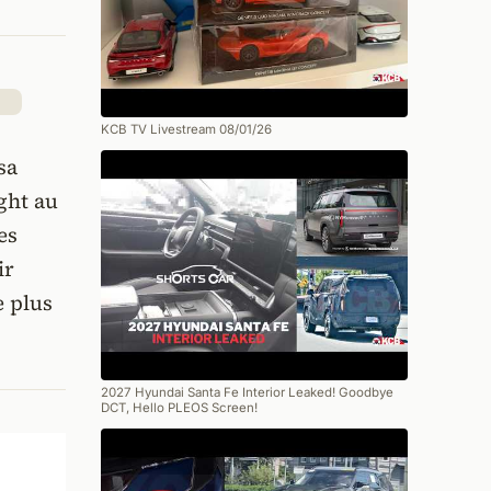
KCB TV Livestream 08/01/26
sa
ght au
es
ir
e plus
2027 Hyundai Santa Fe Interior Leaked! Goodbye
DCT, Hello PLEOS Screen!