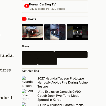
KoreanCarBlog TV
1.7K subscribers · 239 videos
Shorts
s
Dans
Hyundai
Dernières nouvelles
Toutes les actualités
Hyundai
États-Unis
vitres
Articles liés
2027 Hyundai Tucson Prototype
Narrowly Avoids Fire During Alpine
Testing
Ultra Exclusive Genesis GV90
Coach Door Two-Tone Model
andard.
Spotted in Korea
All-New Hyundai Elantra Breaks