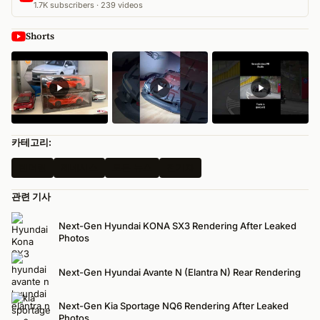
1.7K subscribers · 239 videos
Shorts
카테고리:
렌더링
제네시스
모든 뉴스
전기차
관련 기사
Next-Gen Hyundai KONA SX3 Rendering After Leaked
Photos
Next-Gen Hyundai Avante N (Elantra N) Rear Rendering
Next-Gen Kia Sportage NQ6 Rendering After Leaked
Photos