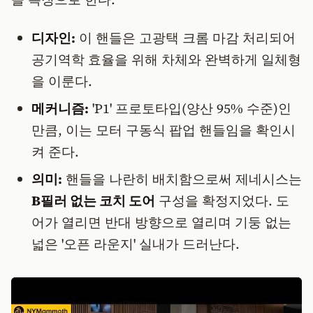
디자인:
이 핸들은 고광택 크롬 마감 처리되어
공기역학 효율을 위해 차체와 완벽하게 일체형
을 이룬다.
메커니즘:
'P1' 프로토타입(양산 95% 수준)인
만큼, 이는 모터 구동식 팝업 핸들임을 확인시
켜 준다.
의미:
핸들을 나란히 배치함으로써 제네시스는
B필러 없는 코치 도어
구성을 확정지었다. 도
어가 열리면 반대 방향으로 열리며 기둥 없는
넓은 '오픈 라운지' 실내가 드러난다.