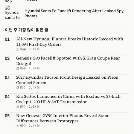
Hyundai Santa Fe Facelift Rendering After Leaked Spy
Photos
이번 주 가장 많이 읽은 글
All-New Hyundai Elantra Breaks Historic Record with
01
11,094 First-Day Orders
조회수 7.1K회
Genesis G90 Facelift Spotted with X Gran Coupe Rear
02
Design!
조회수 4.8K회
2027 Hyundai Tucson Front Design Leaked on Pleos
03
Connect Screen
조회수 3.4K회
Kia Seltos Launched in China with Exclusive 27-Inch
04
Cockpit, 200 HP & 8AT Transmission
조회수 2.5K회
New Genesis GV90 Interior Photos Reveal Some
05
Differences Between Prototypes
조회수 2.4K회