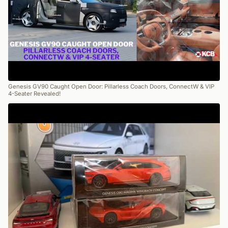
Genesis GV90 Caught Open Door: Pillarless Coach Doors, ConnectW & VIP
4-Seater Revealed!