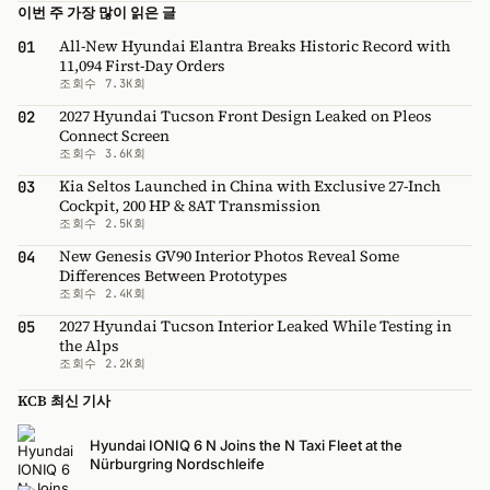
이번 주 가장 많이 읽은 글
All-New Hyundai Elantra Breaks Historic Record with
01
11,094 First-Day Orders
조회수 7.3K회
2027 Hyundai Tucson Front Design Leaked on Pleos
02
Connect Screen
조회수 3.6K회
Kia Seltos Launched in China with Exclusive 27-Inch
03
Cockpit, 200 HP & 8AT Transmission
조회수 2.5K회
New Genesis GV90 Interior Photos Reveal Some
04
Differences Between Prototypes
조회수 2.4K회
2027 Hyundai Tucson Interior Leaked While Testing in
05
the Alps
조회수 2.2K회
KCB 최신 기사
Hyundai IONIQ 6 N Joins the N Taxi Fleet at the
Nürburgring Nordschleife