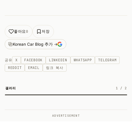
좋아요
저장
0
Korean Car Blog 추가 →
공유
X
FACEBOOK
LINKEDIN
WHATSAPP
TELEGRAM
REDDIT
EMAIL
링크 복사
갤러리
1
/
2
2
ADVERTISEMENT