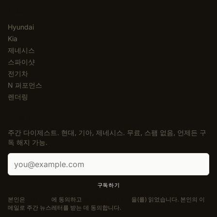
카테고리
Hyundai
Kia
제네시스
스파이샷
전기차
N 퍼포먼스
렌더링
뉴스레터
주간 다이제스트. 현대, 기아, 제네시스. 무료, 스팸 없음, 언제든 구
독 해지 가능.
이메일 주소
구독하기
본인은
이용약관
에 동의하고
개인정보 처리방침
을(를) 읽었습니다. 본인의 이
메일로 주간 뉴스레터를 받는 데 동의합니다.