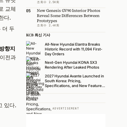
트 유닛
조회수 2.5K회
로 교체
New Genesis GV90 Interior Photos
05
Reveal Some Differences Between
한다.
Prototypes
조회수 2.4K회
 더 두
KCB 최신 기사
All-New Hyundai Elantra Breaks
방향지
Historic Record with 11,094 First-
Day Orders
 이전과
Next-Gen Hyundai KONA SX3
Rendering After Leaked Photos
2027 Hyundai Avante Launched in
South Korea: Pricing,
Specifications, and New Features
Revealed
 있다.
ADVERTISEMENT