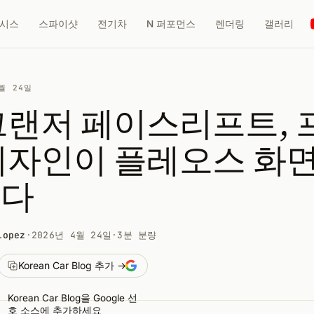
시스
스파이샷
전기차
N 퍼포먼스
렌더링
갤러리
4월 24일
그랜저 페이스리프트, 
디자인이 플레오스 화
되다
Lopez
·
2026년 4월 24일
·
3분 분량
Korean Car Blog 추가 →
Korean Car Blog을 Google 선
호 소스에 추가하세요