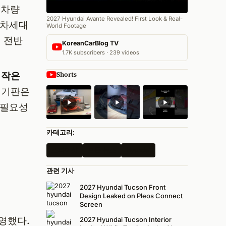
 차량
2027 Hyundai Avante Revealed! First Look & Real-
 차세대
World Footage
 전반
KoreanCarBlog TV
1.7K subscribers · 239 videos
 작은
Shorts
계기판은
 필요성
카테고리:
스파이샷
모든 뉴스
Hyundai
관련 기사
2027 Hyundai Tucson Front
Design Leaked on Pleos Connect
Screen
반영했다.
2027 Hyundai Tucson Interior