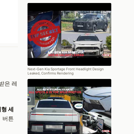
Next-Gen Kia Sportage Front Headlight Design
Leaked, Confirms Rendering
받은 레
형 세
적 버튼