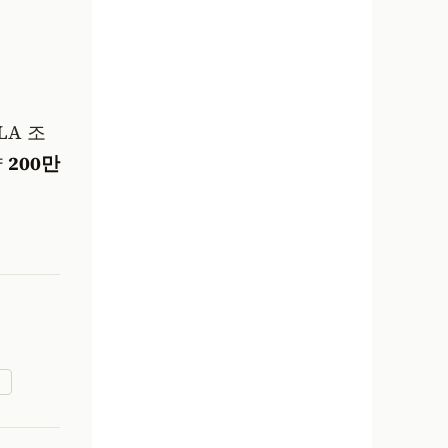
LA 조
약
200만
사