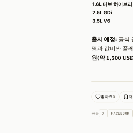
1.6L 터보 하이브
2.5L GDi
3.5L V6
출시 예정:
공식
명과 값비싼 플
원(약 1,500 US
좋아요
저
0
공유
X
FACEBOOK