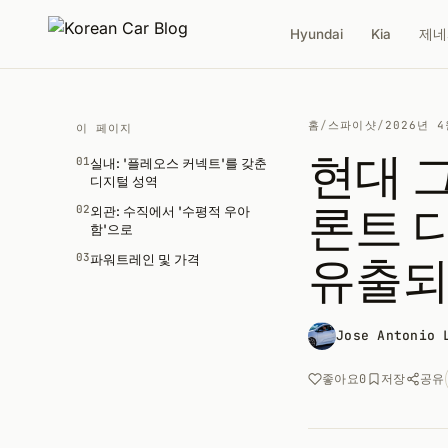
Hyundai
Kia
제네
홈
/
스파이샷
/
2026년 
이 페이지
현대 
01
실내: '플레오스 커넥트'를 갖춘
디지털 성역
론트 
02
외관: 수직에서 '수평적 우아
함'으로
유출
03
파워트레인 및 가격
Jose Antonio 
공유
좋아요
0
저장