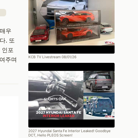
 매우
다. 또
 인포
KCB TV Livestream 08/01/26
보여주며
2027 Hyundai Santa Fe Interior Leaked! Goodbye
DCT, Hello PLEOS Screen!