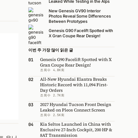
Leaked While Testing in the Alps
New Genesis GV90 Interior
Photos Reveal Some Differences
Between Prototypes
Genesis G90 Facelift Spotted with
X Gran Coupe Rear Design!
이번 주 가장 많이 읽은 글
Genesis G90 Facelift Spotted with X
01
Gran Coupe Rear Design!
조회수 4.8K회
All-New Hyundai Elantra Breaks
02
Historic Record with 11,094 First-
Day Orders
조회수 2.7K회
2027 Hyundai Tucson Front Design
03
Leaked on Pleos Connect Screen
조회수 2.5K회
Kia Seltos Launched in China with
04
Exclusive 27-Inch Cockpit, 200 HP &
8AT Transmission