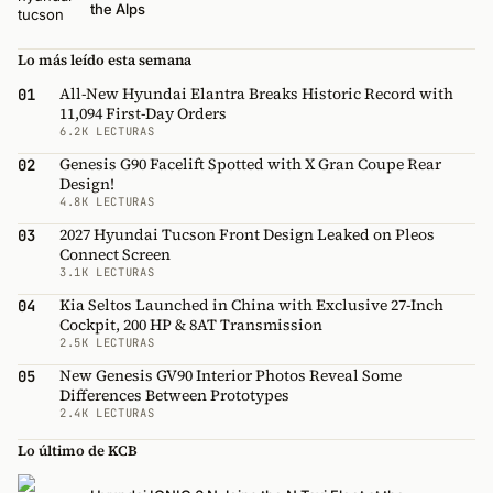
the Alps
Lo más leído esta semana
All-New Hyundai Elantra Breaks Historic Record with
01
11,094 First-Day Orders
6.2K LECTURAS
Genesis G90 Facelift Spotted with X Gran Coupe Rear
02
Design!
4.8K LECTURAS
2027 Hyundai Tucson Front Design Leaked on Pleos
03
Connect Screen
3.1K LECTURAS
Kia Seltos Launched in China with Exclusive 27-Inch
04
Cockpit, 200 HP & 8AT Transmission
2.5K LECTURAS
New Genesis GV90 Interior Photos Reveal Some
05
Differences Between Prototypes
2.4K LECTURAS
Lo último de KCB