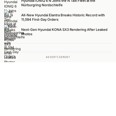
Hyundai IONIQ 6 N Joins the N Taxi Fleet at the
Nürburgring Nordschleife
All-New Hyundai Elantra Breaks Historic Record with
11,094 First-Day Orders
Next-Gen Hyundai KONA SX3 Rendering After Leaked
Photos
ADVERTISEMENT