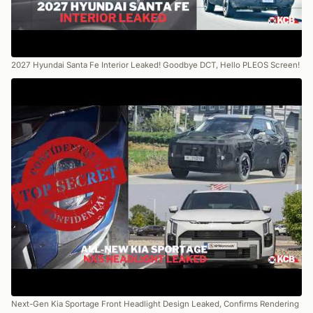
2027 Hyundai Santa Fe Interior Leaked! Goodbye DCT, Hello PLEOS Screen!
Next-Gen Kia Sportage Front Headlight Design Leaked, Confirms Rendering