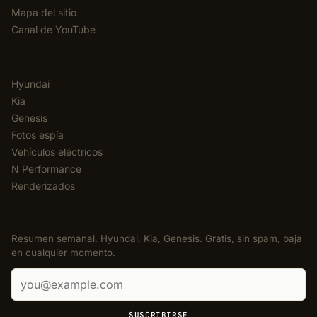
Mapa del sitio
Canal de YouTube
CATEGORÍAS
Hyundai
Kia
Genesis
Fotos espía
Vehículos eléctricos
N Performance
Renderizados
BOLETÍN
Resumen semanal. Hyundai, Kia, Genesis. Gratis, sin spam, baja
en cualquier momento.
Correo electrónico
SUSCRIBIRSE