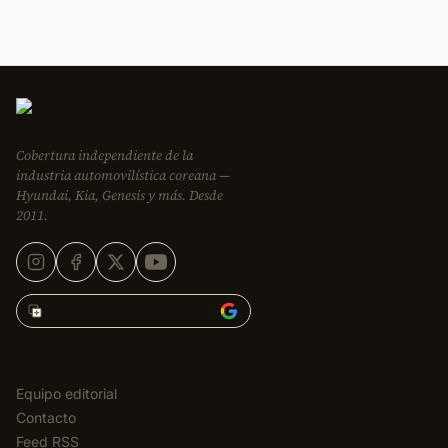
Cobertura independiente de la
industria automovilística coreana —
Hyundai, Kia, Genesis y más. Desde
2011.
Agregar Korean Car Blog en
EDITORIAL
Equipo editorial
Contacto
Feed RSS