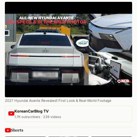
2027 Hyundai Avante Revealed! First Look & Real-World Footage
KoreanCarBlog TV
1.7K subscribers · 239 videos
Shorts