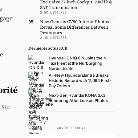
Exclusive 27-Inch Cockpit, 200 HP &
8AT Transmission
e
2.5K LECTURES
ngage
New Genesis GV90 Interior Photos
05
Reveal Some Differences Between
Prototypes
2.4K LECTURES
Dernières actus KCB
le
Hyundai IONIQ 6 N Joins the N
Taxi Fleet at the Nürburgring
Nordschleife
All-New Hyundai Elantra Breaks
Historic Record with 11,094 First-
Day Orders
orité
Next-Gen Hyundai KONA SX3
Rendering After Leaked Photos
 sur
ADVERTISEMENT