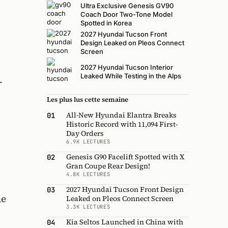
Ultra Exclusive Genesis GV90
Coach Door Two-Tone Model
Spotted in Korea
2027 Hyundai Tucson Front
Design Leaked on Pleos Connect
Screen
2027 Hyundai Tucson Interior
Leaked While Testing in the Alps
.
Les plus lus cette semaine
All-New Hyundai Elantra Breaks
01
Historic Record with 11,094 First-
Day Orders
6.9K LECTURES
Genesis G90 Facelift Spotted with X
02
Gran Coupe Rear Design!
4.8K LECTURES
2027 Hyundai Tucson Front Design
03
ne
Leaked on Pleos Connect Screen
3.3K LECTURES
Kia Seltos Launched in China with
04