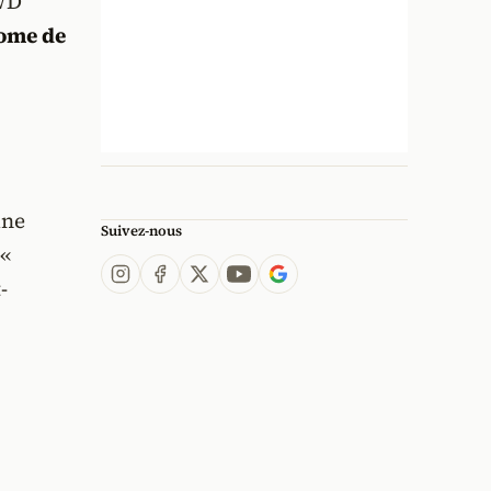
WD
ome de
une
Suivez-nous
 «
-