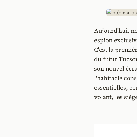
Aujourd'hui, n
espion exclusi
C'est la premiè
du futur Tucso
son nouvel écra
l'habitacle con
essentielles, c
volant, les sièg