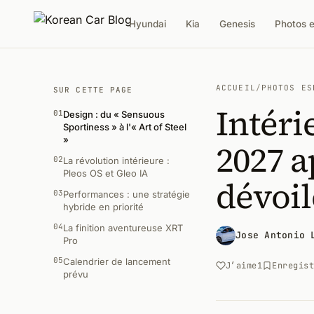
Hyundai
Kia
Genesis
Photos 
ACCUEIL
/
PHOTOS ES
SUR CETTE PAGE
Intér
01
Design : du « Sensuous
Sportiness » à l'« Art of Steel
»
2027 
02
La révolution intérieure :
Pleos OS et Gleo IA
dévoil
03
Performances : une stratégie
hybride en priorité
04
La finition aventureuse XRT
Jose Antonio 
Pro
05
Calendrier de lancement
J’aime
1
Enregis
prévu