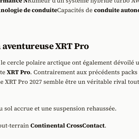
ormance N
Rumeur d'un système hybride turbo A
nologie de conduite
Capacités de
conduite auton
n aventureuse XRT Pro
 le cercle polaire arctique ont également dévoilé 
nte
XRT Pro
. Contrairement aux précédents packs
le XRT Pro 2027 semble être un véritable rival tout
u sol accrue et une suspension rehaussée.
out-terrain
Continental CrossContact
.