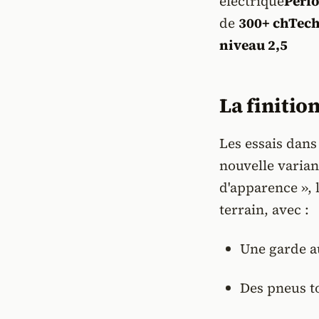
électrique
Perf
de
300+ chTech
niveau 2,5
La finitio
Les essais dans
nouvelle varia
d'apparence », 
terrain, avec :
Une garde a
Des pneus t