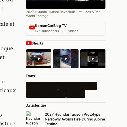
 :
2027 Hyundai Avante Revealed! First Look & Real-
World Footage
ale et
KoreanCarBlog TV
1.7K subscribers · 239 videos
Shorts
coque
et
Dans
 »
Photos espions
Dernières nouvelles
rticaux
Toutes les actualités
Hyundai
Articles liés
s
2027 Hyundai Tucson Prototype
Narrowly Avoids Fire During Alpine
osture
Testing