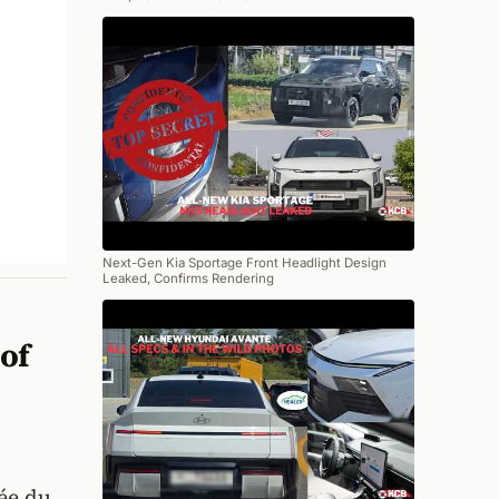
Next-Gen Kia Sportage Front Headlight Design
Leaked, Confirms Rendering
 of
rée du