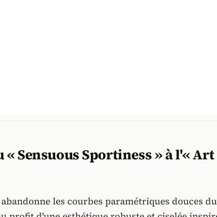
u « Sensuous Sportiness » à l'« Art
 abandonne les courbes paramétriques douces du
u profit d'une esthétique robuste et ciselée inspi