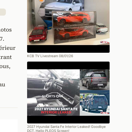
hotos
7.
térieur
trant
KCB TV Livestream 08/01/26
ous,
au
2027 Hyundai Santa Fe Interior Leaked! Goodbye
DCT, Hello PLEOS Screen!