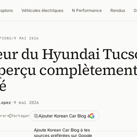
espions
Véhicules électriques
N Performance
Rendus
G
PIONS
/
9 MAI 2026
ieur du Hyundai Tuc
aperçu complètemen
é
Lopez
·
9 mai 2026
Ajouter Korean Car Blog à
trer
Partager
Ajoute Korean Car Blog à tes
sources préférées sur Google