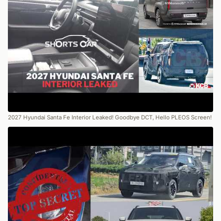
2027 Hyundai Santa Fe Interior Leaked! Goodbye DCT, Hello PLEOS Screen!