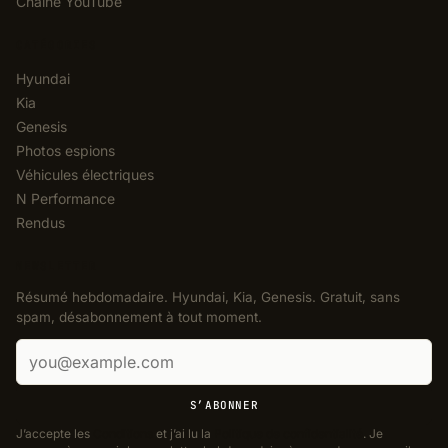
Chaîne YouTube
CATÉGORIES
Hyundai
Kia
Genesis
Photos espions
Véhicules électriques
N Performance
Rendus
NEWSLETTER
Résumé hebdomadaire. Hyundai, Kia, Genesis. Gratuit, sans
spam, désabonnement à tout moment.
Adresse e-mail
S’ABONNER
J’accepte les
Conditions
et j’ai lu la
Politique de confidentialité
. Je