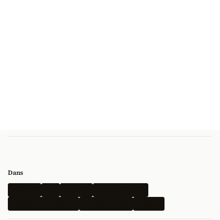
Dans
Hyundai
Kia
Genesis
Photos espions
Véhicules électriques
N Performance
Rendus