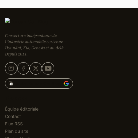
Couverture indépendante de
l’industrie automobile coréenne —
Hyundai, Kia, Genesis et au-delà.
Depuis 2011.
Ajouter Korean Car Blog à
RÉDACTION
Équipe éditoriale
Contact
Flux RSS
Plan du site