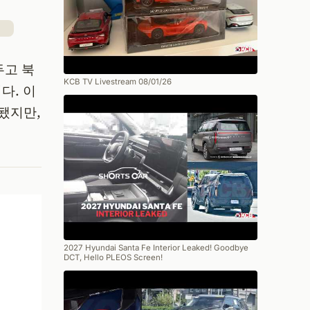
두고 북
KCB TV Livestream 08/01/26
다. 이
개됐지만,
2027 Hyundai Santa Fe Interior Leaked! Goodbye
DCT, Hello PLEOS Screen!