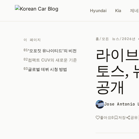
Hyundai
Kia
제네
홈
/
모든 뉴스
/
2026년 
이 페이지
라이브 
01
‘오포짓 유나이티드’의 비전
02
컴팩트 CUV의 새로운 기준
토스,
03
글로벌 데뷔 시청 방법
공개
Jose Antonio 
공유
좋아요
0
저장