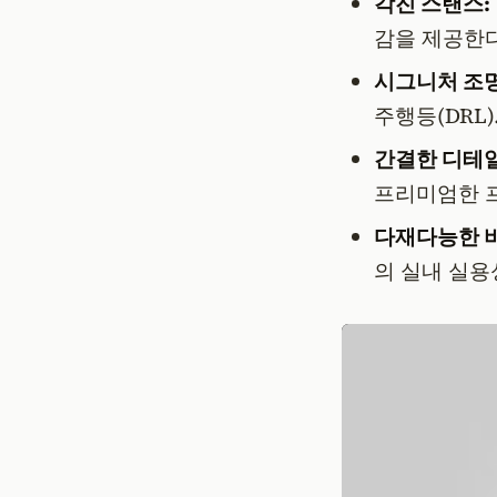
각진 스탠스:
감을 제공한다
시그니처 조명
주행등(DRL)
간결한 디테일
프리미엄한 
다재다능한 비
의 실내 실용