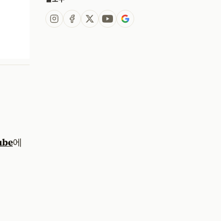
ube
에