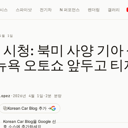
시스
스파이샷
전기차
N 퍼포먼스
렌더링
갤러리
4월 1일
시청: 북미 사양 기아
 뉴욕 오토쇼 앞두고 티
Lopez
·
2026년 4월 1일
·
2분 분량
Korean Car Blog 추가 →
Korean Car Blog을 Google 선
호 소스에 추가하세요