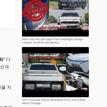
Next-Gen Kia Sportage Front Headlight Design
Leaked, Confirms Rendering
)’
디
 선과
인을 지
2027 Hyundai Avante Revealed! First Look & Real-
World Footage