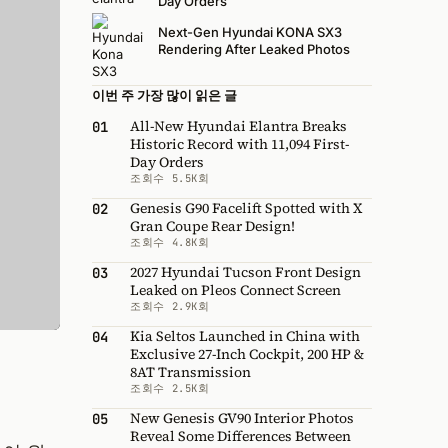
Day Orders
Next-Gen Hyundai KONA SX3
Rendering After Leaked Photos
이번 주 가장 많이 읽은 글
All-New Hyundai Elantra Breaks
01
Historic Record with 11,094 First-
Day Orders
조회수 5.5K회
Genesis G90 Facelift Spotted with X
02
Gran Coupe Rear Design!
조회수 4.8K회
2027 Hyundai Tucson Front Design
03
Leaked on Pleos Connect Screen
조회수 2.9K회
Kia Seltos Launched in China with
04
Exclusive 27-Inch Cockpit, 200 HP &
8AT Transmission
조회수 2.5K회
New Genesis GV90 Interior Photos
05
Reveal Some Differences Between