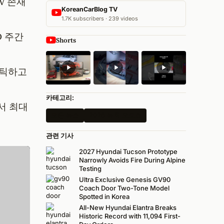
V 존재
KoreanCarBlog TV
1.7K subscribers · 239 videos
D 주간
Shorts
마틱하고
카테고리:
서 최대
모든 뉴스
2026 뉴욕 오토쇼
관련 기사
2027 Hyundai Tucson Prototype
Narrowly Avoids Fire During Alpine
Testing
Ultra Exclusive Genesis GV90
Coach Door Two-Tone Model
Spotted in Korea
All-New Hyundai Elantra Breaks
Historic Record with 11,094 First-