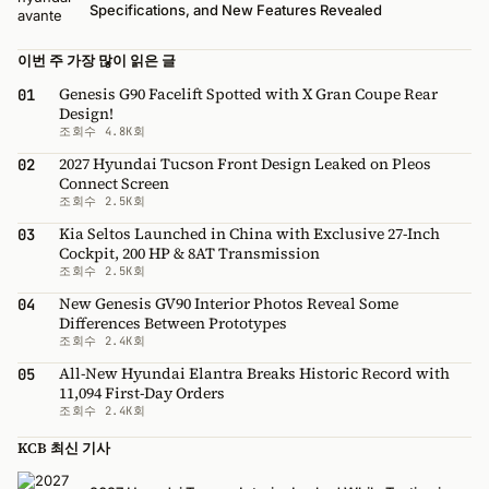
Specifications, and New Features Revealed
이번 주 가장 많이 읽은 글
Genesis G90 Facelift Spotted with X Gran Coupe Rear
01
Design!
조회수 4.8K회
2027 Hyundai Tucson Front Design Leaked on Pleos
02
Connect Screen
조회수 2.5K회
Kia Seltos Launched in China with Exclusive 27-Inch
03
Cockpit, 200 HP & 8AT Transmission
조회수 2.5K회
New Genesis GV90 Interior Photos Reveal Some
04
Differences Between Prototypes
조회수 2.4K회
All-New Hyundai Elantra Breaks Historic Record with
05
11,094 First-Day Orders
조회수 2.4K회
KCB 최신 기사