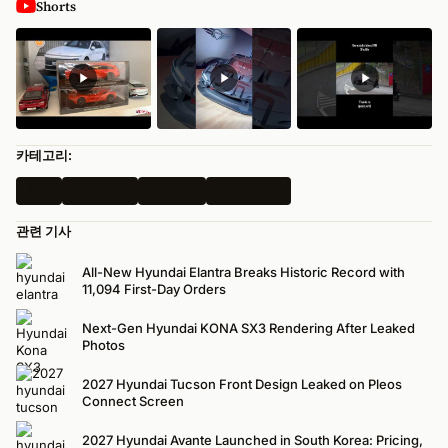
Shorts
카테고리:
최신
모든 뉴스
Hyundai
N 퍼포먼스
관련 기사
All-New Hyundai Elantra Breaks Historic Record with
11,094 First-Day Orders
Next-Gen Hyundai KONA SX3 Rendering After Leaked
Photos
2027 Hyundai Tucson Front Design Leaked on Pleos
Connect Screen
2027 Hyundai Avante Launched in South Korea: Pricing,