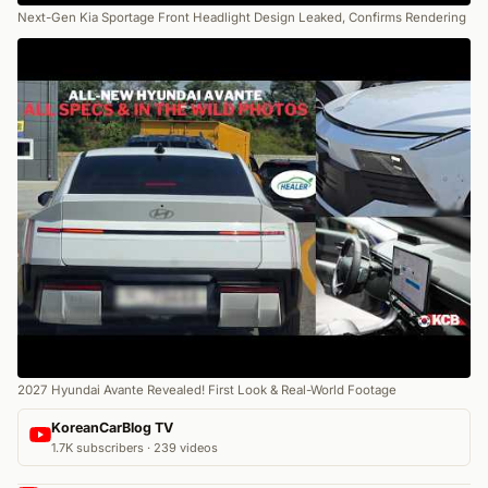
Next-Gen Kia Sportage Front Headlight Design Leaked, Confirms Rendering
2027 Hyundai Avante Revealed! First Look & Real-World Footage
KoreanCarBlog TV
1.7K subscribers · 239 videos