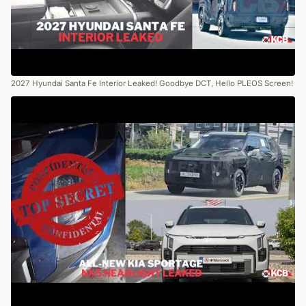
2027 Hyundai Santa Fe Interior Leaked! Goodbye DCT, Hello PLEOS Screen!