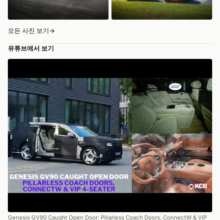
모든 사진 보기
→
유튜브에서 보기
Genesis GV90 Caught Open Door: Pillarless Coach Doors, ConnectW & VIP