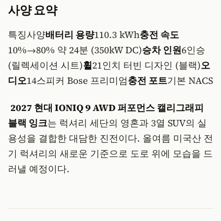
사양 요약
특징사양
배터리 용량
110.3 kWh
충전 속도
10%→80% 약 24분 (350kW DC)
승차 인원
6인승
(릴렉세이션 시트)
휠
21인치 터빈 디자인 (블랙)
오
디오
14스피커 Bose 프리미엄
충전 포트
기본 NACS
2027 현대 IONIQ 9 AWD 퍼포먼스 캘리그래피
블랙 잉크
는 럭셔리 세단의 영혼과 3열 SUV의 실
용성을 결합한 대담한 진전이다. 올여름 미국산 전
기 럭셔리의 새로운 기준으로 도로 위에 모습을 드
러낼 예정이다.