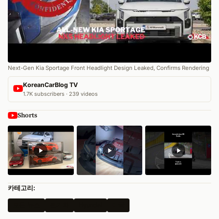
Next-Gen Kia Sportage Front Headlight Design Leaked, Confirms Rendering
KoreanCarBlog TV
1.7K subscribers · 239 videos
Shorts
카테고리:
모든 뉴스
전기차
Hyundai
미국