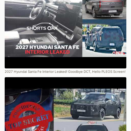
2027 Hyundai Santa Fe Interior Leaked! Goodbye DCT, Hello PLEOS Screen!