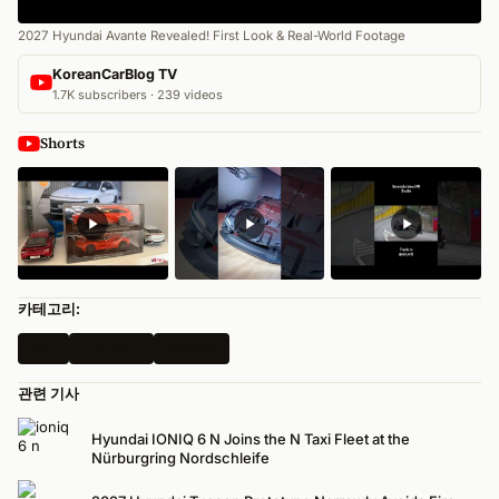
2027 Hyundai Avante Revealed! First Look & Real-World Footage
KoreanCarBlog TV
1.7K subscribers · 239 videos
Shorts
카테고리:
최신
모든 뉴스
Hyundai
관련 기사
Hyundai IONIQ 6 N Joins the N Taxi Fleet at the
Nürburgring Nordschleife