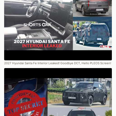
2027 Hyundai Santa Fe Interior Leaked! Goodbye DCT, Hello PLEOS Screen!