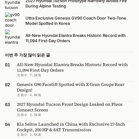
2027 Hyundai Tucson Prototype Narrowly Avoids Fire
During Alpine Testing
Ultra Exclusive Genesis GV90 Coach Door Two-Tone
Model Spotted in Korea
All-New Hyundai Elantra Breaks Historic Record with
11,094 First-Day Orders
이번 주 가장 많이 읽은 글
All-New Hyundai Elantra Breaks Historic Record with
01
11,094 First-Day Orders
조회수 7.1K회
Genesis G90 Facelift Spotted with X Gran Coupe Rear
02
Design!
조회수 4.8K회
2027 Hyundai Tucson Front Design Leaked on Pleos
03
Connect Screen
조회수 3.3K회
Kia Seltos Launched in China with Exclusive 27-Inch
04
Cockpit, 200 HP & 8AT Transmission
조회수 2.5K회