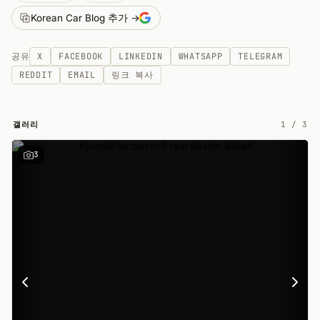
Korean Car Blog 추가 →
공유
X
FACEBOOK
LINKEDIN
WHATSAPP
TELEGRAM
REDDIT
EMAIL
링크 복사
갤러리
1
/
3
3