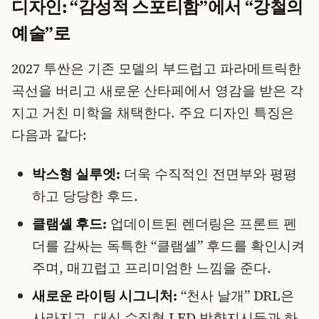
디자인: “감성적 스포티함”에서 “강철의
예술”로
2027 투싼은 기존 모델의 부드럽고 파라메트릭한
곡선을 버리고 새로운 산타페에서 영감을 받은 각
지고 거친 미학을 채택한다. 주요 디자인 특징은
다음과 같다:
박스형 실루엣:
더욱 수직적인 전면부와 평평
하고 당당한 후드.
클램셸 후드:
업데이트된 렌더링은 프론트 펜
더를 감싸는 독특한 “클램셸” 후드를 확인시켜
주며, 매끄럽고 프리미엄한 느낌을 준다.
새로운 라이팅 시그니처:
“천사 날개” DRL은
사라지고, 대신 수직형 LED 방향지시등과 하