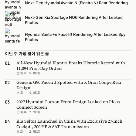
Next-Gen Hyundai Avante N (Elantra N) Rear Rendering
Next-Gen Kia Sportage NQ6 Rendering After Leaked
Photos
Hyundai Santa Fe Facelift Rendering After Leaked Spy
Photos
이번 주 가장 많이 읽은 글
All-New Hyundai Elantra Breaks Historic Record with
01
11,094 First-Day Orders
조회수 5.8K회
Genesis G90 Facelift Spotted with X Gran Coupe Rear
02
Design!
조회수 4.8K회
2027 Hyundai Tucson Front Design Leaked on Pleos
03
Connect Screen
조회수 2.9K회
Kia Seltos Launched in China with Exclusive 27-Inch
04
Cockpit, 200 HP & 8AT Transmission
조회수 2.5K회