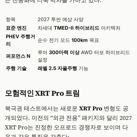
는 전동화에 더욱 박차를 가하고 있다.
항목
2027 투싼 예상 사양
표준 엔진
차세대
TMED-II 하이브리드
아키텍처
PHEV 주행거
순수 전기 모드
100km
목표
리
루머
300마력 이상
AWD 터보 하이브리드
퍼포먼스 N
설정
주행 기술
레벨 2.5 자율주행
기능
모험적인 XRT Pro 트림
북극권 테스트에서는 새로운
XRT Pro
변형도 공
개되었다. 이전의 “외관 전용” 패키지와 달리 2027
XRT Pro는 진정한 오프로드 경쟁자로 보이며 다
음과 같은 특징을 갖춘다: