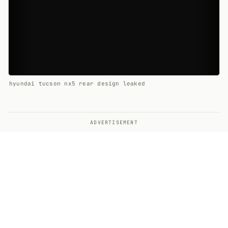
hyundai tucson nx5 rear design leaked
ADVERTISEMENT