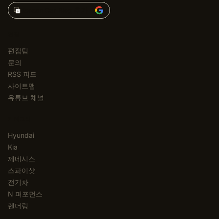
Korean Car Blog 추가 →
편집
편집팀
문의
RSS 피드
사이트맵
유튜브 채널
카테고리
Hyundai
Kia
제네시스
스파이샷
전기차
N 퍼포먼스
렌더링