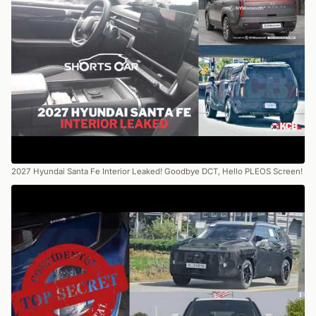
2027 Hyundai Santa Fe Interior Leaked! Goodbye DCT, Hello PLEOS Screen!