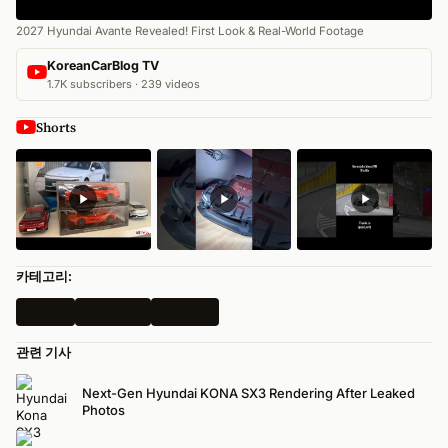
2027 Hyundai Avante Revealed! First Look & Real-World Footage
KoreanCarBlog TV
1.7K subscribers · 239 videos
Shorts
카테고리:
렌더링
모든 뉴스
Hyundai
관련 기사
Next-Gen Hyundai KONA SX3 Rendering After Leaked
Photos