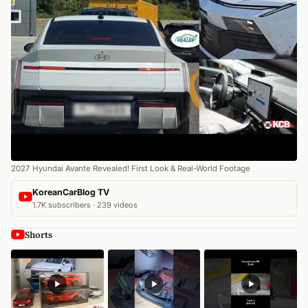
2027 Hyundai Avante Revealed! First Look & Real-World Footage
KoreanCarBlog TV
1.7K subscribers · 239 videos
Shorts