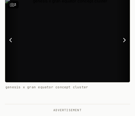
3
genesis x gran equator concept cluster
ADVERTISEMENT