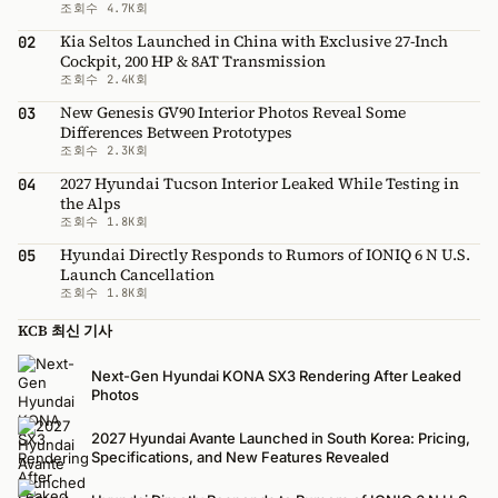
조회수 4.7K회
Kia Seltos Launched in China with Exclusive 27-Inch
02
Cockpit, 200 HP & 8AT Transmission
조회수 2.4K회
New Genesis GV90 Interior Photos Reveal Some
03
Differences Between Prototypes
조회수 2.3K회
2027 Hyundai Tucson Interior Leaked While Testing in
04
the Alps
조회수 1.8K회
Hyundai Directly Responds to Rumors of IONIQ 6 N U.S.
05
Launch Cancellation
조회수 1.8K회
KCB 최신 기사
Next-Gen Hyundai KONA SX3 Rendering After Leaked
Photos
2027 Hyundai Avante Launched in South Korea: Pricing,
Specifications, and New Features Revealed